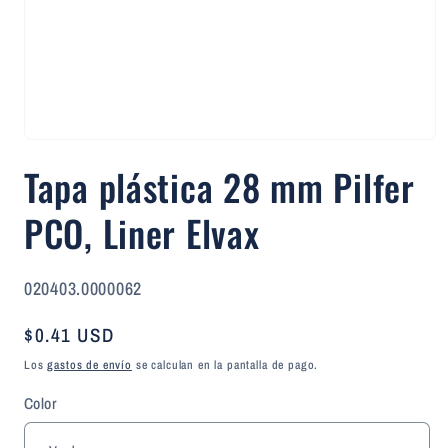
Abrir
elemento
Tapa plástica 28 mm Pilfer
multimedia
1
en
PCO, Liner Elvax
una
ventana
modal
SKU:
020403.0000062
Precio
$0.41 USD
habitual
Los
gastos de envío
se calculan en la pantalla de pago.
Color