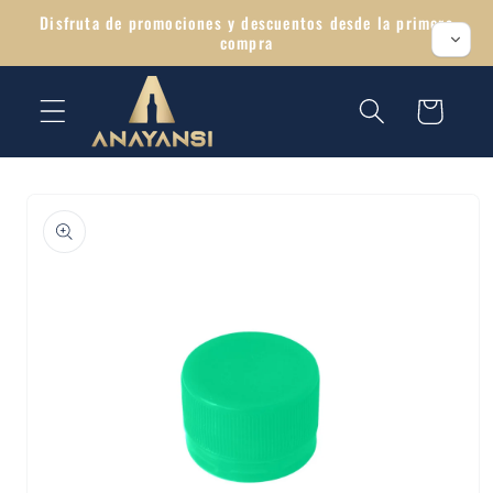
Ir
Disfruta de promociones y descuentos desde la primera
directamente
compra
al contenido
Carrito
Ir
directamente
a la
información
del producto