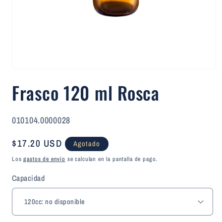
Abrir
elemento
Frasco 120 ml Rosca
multimedia
1
en
una
ventana
SKU:
010104.0000028
modal
Precio
$17.20 USD
Agotado
habitual
Los
gastos de envío
se calculan en la pantalla de pago.
Capacidad