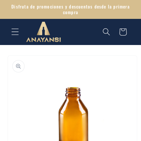
Ir
Disfruta de promociones y descuentos desde la primera
directamente
compra
al contenido
Carrito
Ir
directamente
a la
información
del producto