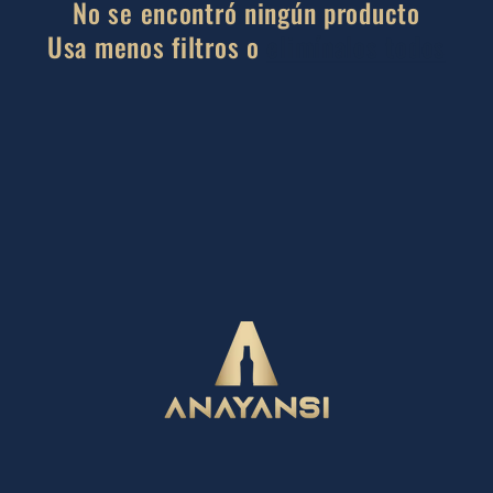
No se encontró ningún producto
i
Usa menos filtros o
elimínalos todos
ó
n
: